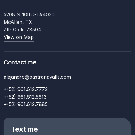
5208 N 10th St #4030
McAllen, TX
ZIP Code 78504
View on Map
Contact me
alejandro@pastranavalls.com
+(52) 961.612.7772
+(52) 961.612.5613
+(52) 961.612.7885
Text me